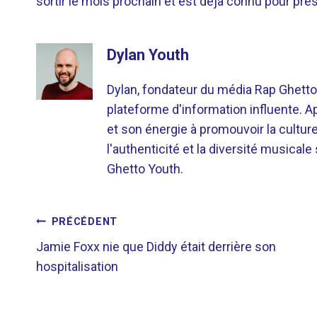
sortir le mois prochain et est déjà connu pour pr
Dylan Youth
Dylan, fondateur du média Rap Ghetto
plateforme d'information influente. A
et son énergie à promouvoir la cultu
l'authenticité et la diversité musicale
Ghetto Youth.
NAVIGATION
PRÉCÉDENT
Jamie Foxx nie que Diddy était derrière son
DE
hospitalisation
L’ARTICLE