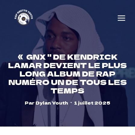
Skip
to
content
« GNX '' DE KENDRICK
LAMAR DEVIENT LE PLUS
LONG ALBUM DE RAP
NUMÉRO UN DE TOUS LES
TEMPS
Par
Dylan Youth
1 juillet 2025