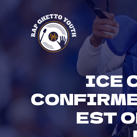
Skip
to
content
ICE 
CONFIRMEN
EST 