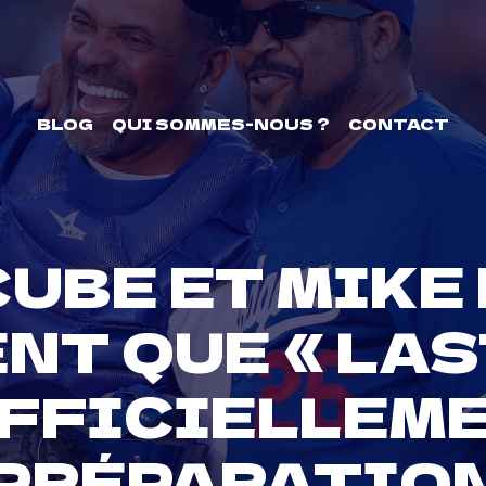
BLOG
QUI SOMMES-NOUS ?
CONTACT
CUBE ET MIKE
T QUE « LAS
OFFICIELLEME
PRÉPARATIO