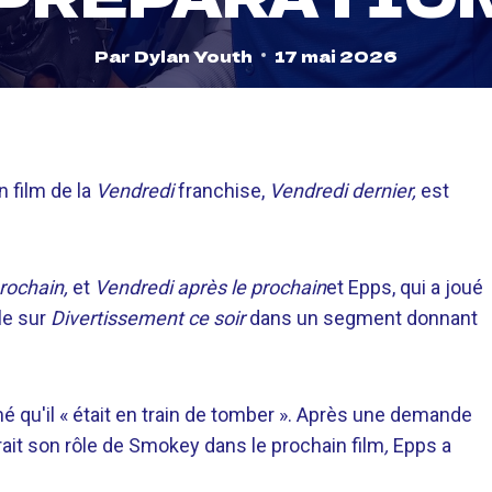
Par
Dylan Youth
17 mai 2026
 film de la
Vendredi
franchise,
Vendredi dernier,
est
rochain,
et
Vendredi après le prochain
et Epps, qui a joué
le sur
Divertissement ce soir
dans un segment donnant
rmé qu'il « était en train de tomber ». Après une demande
rait son rôle de Smokey dans le prochain film
,
Epps a