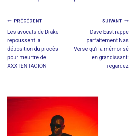
NAVIGATION
PRÉCÉDENT
SUIVANT
DE
Les avocats de Drake
Dave East rappe
repoussent la
parfaitement Nas
L’ARTICLE
déposition du procès
Verse qu’il a mémorisé
pour meurtre de
en grandissant:
XXXTENTACION
regardez