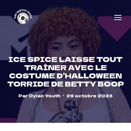
Skip
to
content
ICE SPICE LAISSE TOUT
TRAÎNER AVEC LE
COSTUME D’HALLOWEEN
TORRIDE DE BETTY BOOP
Par
Dylan Youth
29 octobre 2023