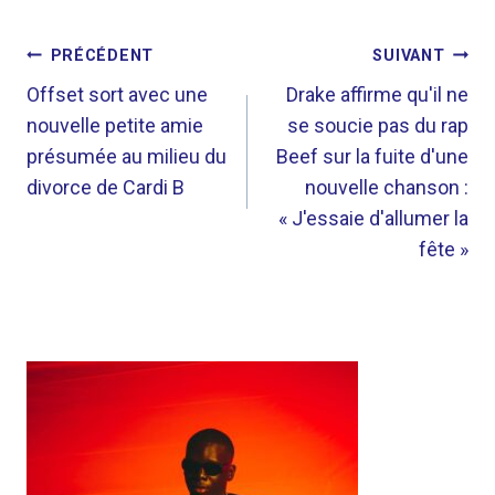
NAVIGATION
PRÉCÉDENT
SUIVANT
DE
Offset sort avec une
Drake affirme qu'il ne
nouvelle petite amie
se soucie pas du rap
L’ARTICLE
présumée au milieu du
Beef sur la fuite d'une
divorce de Cardi B
nouvelle chanson :
« J'essaie d'allumer la
fête »