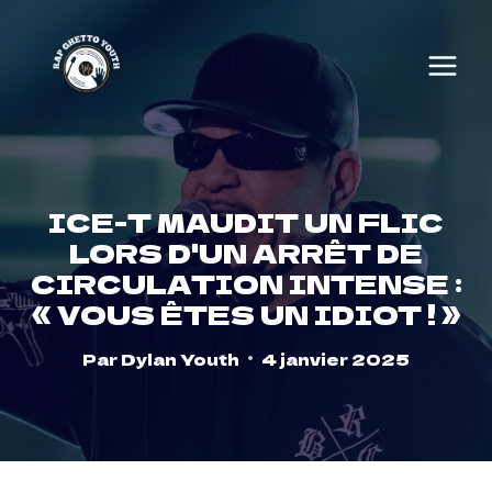
Skip
to
content
ICE-T MAUDIT UN FLIC
LORS D'UN ARRÊT DE
CIRCULATION INTENSE :
« VOUS ÊTES UN IDIOT ! »
Par
Dylan Youth
4 janvier 2025