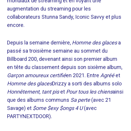
mondiaux de streaming et en voyant une
augmentation du streaming pour les
collaborateurs Stunna Sandy, Iconic Savvy et plus
encore.
Depuis la semaine dernière,
Homme des glaces
a
passé sa troisième semaine au sommet du
Billboard 200, devenant ainsi son premier album
en tête du classement depuis son sixième album,
Garçon amoureux certifié
en 2021. Entre
Agréé
et
Homme des glaces
Drizzy a sorti des albums solo
Honnêtement, tant pis
et
Pour tous les chiens
ainsi
que des albums communs
Sa perte
(avec 21
Savage) et
$ome $exy $ongs 4 U
(avec
PARTYNEXTDOOR).