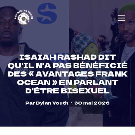
Skip
to
content
ISAIAH RASHAD DIT
QU'IL N'A PAS BÉNÉFICIÉ
DES « AVANTAGES FRANK
OCEAN » EN PARLANT
D'ÊTRE BISEXUEL
Par
Dylan Youth
30 mai 2026