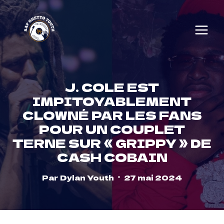
Skip
to
content
J. COLE EST
IMPITOYABLEMENT
CLOWNÉ PAR LES FANS
POUR UN COUPLET
TERNE SUR « GRIPPY » DE
CASH COBAIN
Par
Dylan Youth
27 mai 2024