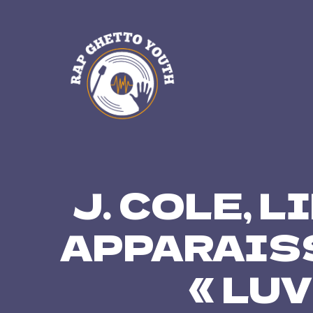
Skip
to
content
J. COLE, L
APPARAIS
« LUV