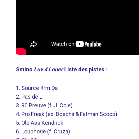
Smino
Luv 4 Louer
Liste des pistes :
1. Source 4rm Da
2. Pas de L
3. 90 Preuve (f. J. Cole)
4. Pro Freak (ex. Doechii & Fatman Scoop)
5. Ole Ass Kendrick
6. Louphorie (f. Cruza)