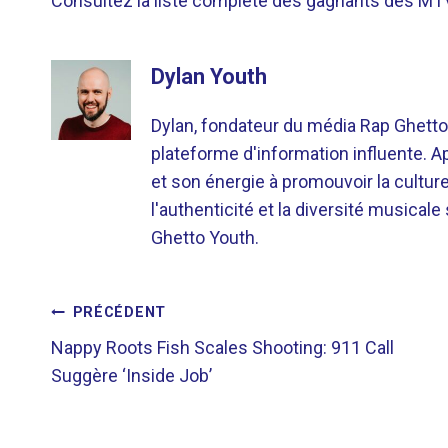
Consultez la liste complète des gagnants des MT
Dylan Youth
Dylan, fondateur du média Rap Ghetto
plateforme d'information influente. A
et son énergie à promouvoir la cultu
l'authenticité et la diversité musicale
Ghetto Youth.
NAVIGATION
PRÉCÉDENT
Nappy Roots Fish Scales Shooting: 911 Call
DE
Suggère ‘Inside Job’
L’ARTICLE