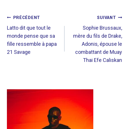
NAVIGATION
PRÉCÉDENT
SUIVANT
DE
Latto dit que tout le
Sophie Brussaux,
monde pense que sa
mère du fils de Drake,
L’ARTICLE
fille ressemble à papa
Adonis, épouse le
21 Savage
combattant de Muay
Thai Efe Caliskan