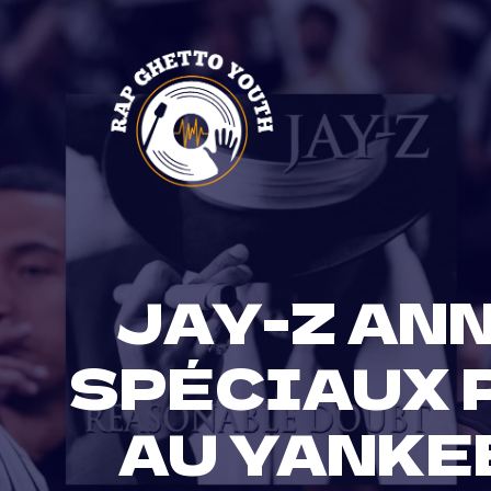
Skip
to
content
JAY-Z AN
SPÉCIAUX 
AU YANKE