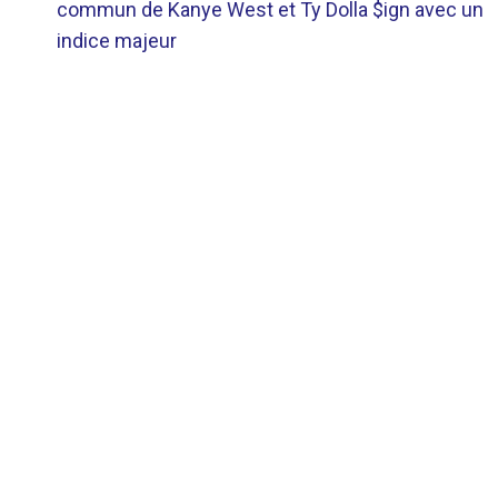
DE
commun de Kanye West et Ty Dolla $ign avec un
indice majeur
L’ARTICLE