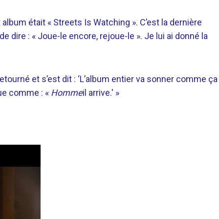
lbum était « Streets Is Watching ». C’est la dernière
de dire : « Joue-le encore, rejoue-le ». Je lui ai donné la
t retourné et s’est dit : ‘L’album entier va sonner comme ça
sque comme : «
Homme
il arrive.' »