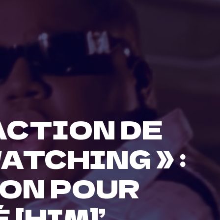
ACTION DE
ATCHING » :
SON POUR
 [HIM]’