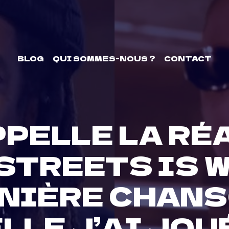
BLOG
QUI SOMMES-NOUS ?
CONTACT
PPELLE LA RÉ
 STREETS IS W
RNIÈRE CHAN
LE J’AI JOUÉ