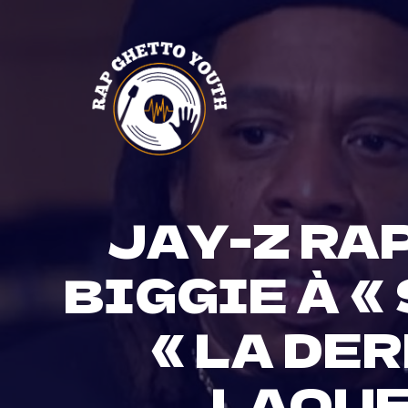
Skip
to
content
JAY-Z RA
BIGGIE À «
« LA DE
LAQUEL