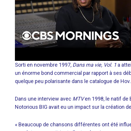
Sorti en novembre 1997,
Dans ma vie, Vol. 1
a atte
un énorme bond commercial par rapport à ses dé
quelque peu polarisante dans le catalogue de Hov.
Dans une interview avec
MTV
en 1998, le natif d
Notorious BIG avait eu un impact sur la création de
« Beaucoup de chansons différentes ont été influen