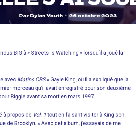
Par
Dylan Youth
26 octobre 2023
ious BIG à « Streets Is Watching » lorsqu’il a joué la
ie avec
Matins CBS
» Gayle King, où il a expliqué que la
premier morceau qu’il avait enregistré pour son deuxième
é pour Biggie avant sa mort en mars 1997.
aré à propos de
Vol. 1
tout en faisant visiter à King son
que de Brooklyn. « Avec cet album, j’essayais de me