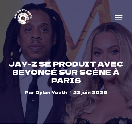
Skip
to
content
JAY-Z SE PRODUIT AVEC
BEYONCÉ SUR SCÈNE À
PARIS
Par
Dylan Youth
23 juin 2025