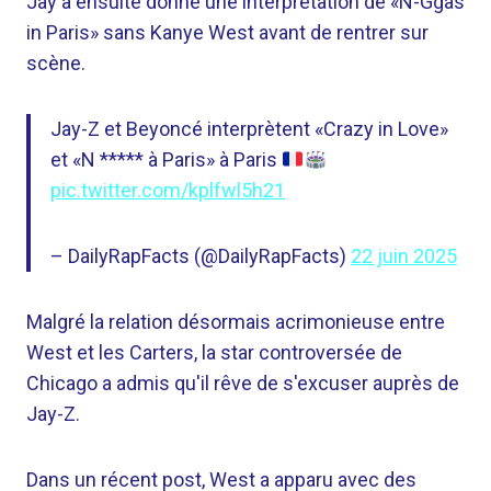
Jay a ensuite donné une interprétation de «N-Ggas
in Paris» sans Kanye West avant de rentrer sur
scène.
Jay-Z et Beyoncé interprètent «Crazy in Love»
et «N ***** à Paris» à Paris
pic.twitter.com/kplfwl5h21
– DailyRapFacts (@DailyRapFacts)
22 juin 2025
Malgré la relation désormais acrimonieuse entre
West et les Carters, la star controversée de
Chicago a admis qu'il rêve de s'excuser auprès de
Jay-Z.
Dans un récent post, West a apparu avec des