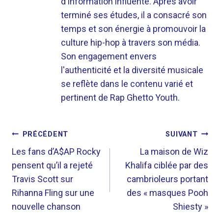
d'information influente. Après avoir
terminé ses études, il a consacré son
temps et son énergie à promouvoir la
culture hip-hop à travers son média.
Son engagement envers
l'authenticité et la diversité musicale
se reflète dans le contenu varié et
pertinent de Rap Ghetto Youth.
NAVIGATION
PRÉCÉDENT
SUIVANT
DE
Les fans d’A$AP Rocky
La maison de Wiz
pensent qu’il a rejeté
Khalifa ciblée par des
L’ARTICLE
Travis Scott sur
cambrioleurs portant
Rihanna Fling sur une
des « masques Pooh
nouvelle chanson
Shiesty »