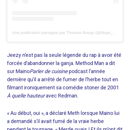
Une publication partagée par Thomas Araujo (@dope_as_usual_podcast)
Jeezy n’est pas la seule légende du rap à avoir été
forcée d’abandonner la ganja. Method Man a dit
sur Maino
Parler de cuisine
podcast l’année
dernière qu’il a arrêté de fumer de l’herbe tout en
filmant ironiquement sa comédie stoner de 2001
À quelle hauteur
avec Redman.
« Au début, oui », a déclaré Meth lorsque Maino lui
a demandé s’il avait fumé de la vraie herbe
pendant le tournage. « Merde ouais ! Et ils m’ont dit