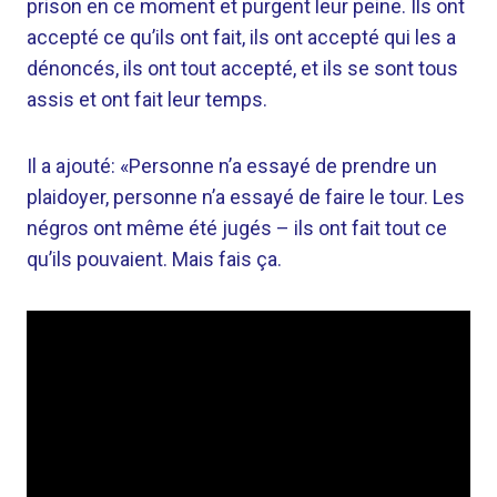
prison en ce moment et purgent leur peine. Ils ont
accepté ce qu’ils ont fait, ils ont accepté qui les a
dénoncés, ils ont tout accepté, et ils se sont tous
assis et ont fait leur temps.
Il a ajouté: «Personne n’a essayé de prendre un
plaidoyer, personne n’a essayé de faire le tour. Les
négros ont même été jugés – ils ont fait tout ce
qu’ils pouvaient. Mais fais ça.