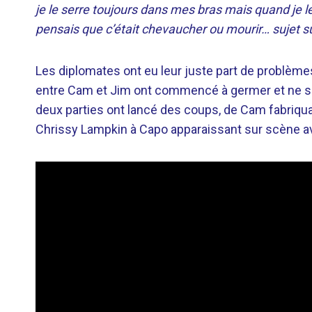
je le serre toujours dans mes bras mais quand je le
pensais que c’était chevaucher ou mourir… sujet s
Les diplomates ont eu leur juste part de problème
entre Cam et Jim ont commencé à germer et ne se 
deux parties ont lancé des coups, de Cam fabriqua
Chrissy Lampkin à Capo apparaissant sur scène avec 