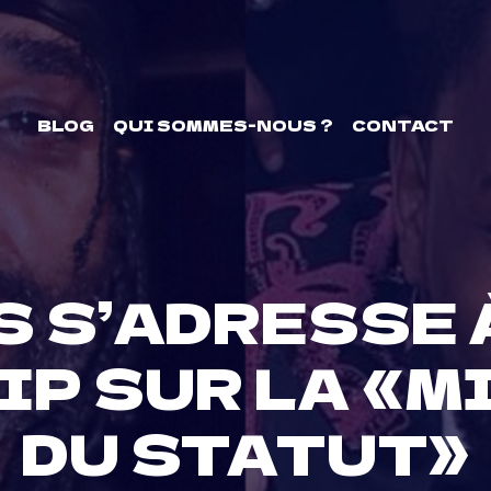
BLOG
QUI SOMMES-NOUS ?
CONTACT
S S’ADRESSE 
P SUR LA «M
DU STATUT»