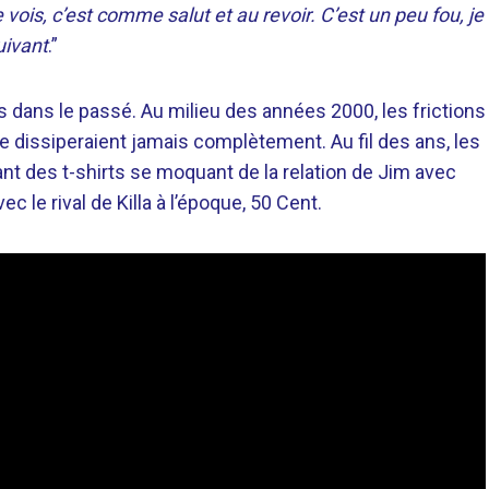
 vois, c’est comme salut et au revoir. C’est un peu fou, je
uivant
.”
s dans le passé. Au milieu des années 2000, les frictions
dissiperaient jamais complètement. Au fil des ans, les
nt des t-shirts se moquant de la relation de Jim avec
le rival de Killa à l’époque, 50 Cent.