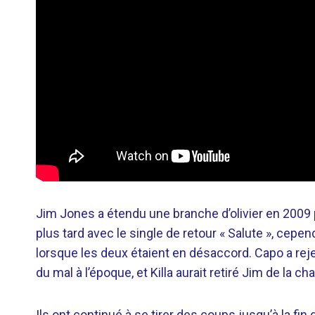
Jim Jones a étendu une branche d’olivier en 2009 po
plus tard avec le single de retour « Salute », ce
lorsque les deux étaient en désaccord. Capo a reje
du mal à l’époque, et Killa aurait retiré Jim de la
Ils ont continué à se tirer des coups jusqu’à la fi