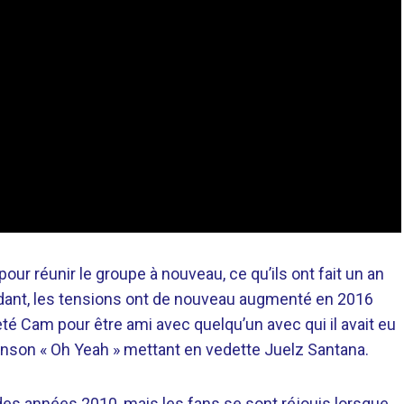
ur réunir le groupe à nouveau, ce qu’ils ont fait un an
pendant, les tensions ont de nouveau augmenté en 2016
té Cam pour être ami avec quelqu’un avec qui il avait eu
 chanson « Oh Yeah » mettant en vedette Juelz Santana.
n des années 2010, mais les fans se sont réjouis lorsque