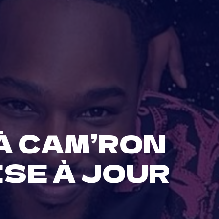
À CAM’RON
ISE À JOUR