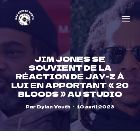
Skip
to
content
JIM JONES SE
SOUVIENT DE LA
RÉACTION DE JAY-Z À
LUI EN APPORTANT « 20
BLOODS » AU STUDIO
Par
Dylan Youth
10 avril 2023