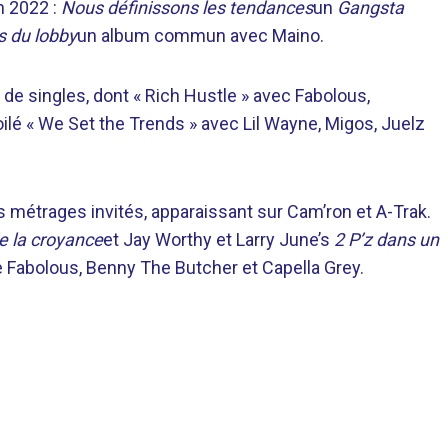
n 2022 :
Nous définissons les tendances
un
Gangsta
s du lobby
un album commun avec Maino.
de singles, dont « Rich Hustle » avec Fabolous,
ilé « We Set the Trends » avec Lil Wayne, Migos, Juelz
ngs métrages invités, apparaissant sur Cam’ron et A-Trak.
e la croyance
et Jay Worthy et Larry June’s
2 P’z dans un
e Fabolous, Benny The Butcher et Capella Grey.