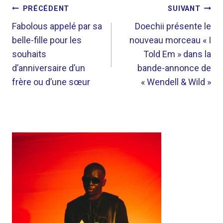
NAVIGATION
PRÉCÉDENT
SUIVANT
DE
Fabolous appelé par sa
Doechii présente le
belle-fille pour les
nouveau morceau « I
L’ARTICLE
souhaits
Told Em » dans la
d’anniversaire d’un
bande-annonce de
frère ou d’une sœur
« Wendell & Wild »