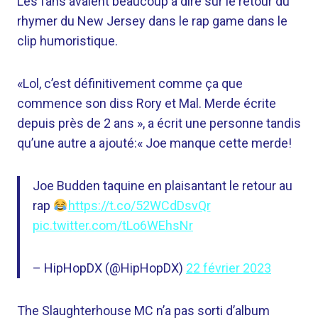
Les fans avaient beaucoup à dire sur le retour du
rhymer du New Jersey dans le rap game dans le
clip humoristique.
«Lol, c’est définitivement comme ça que
commence son diss Rory et Mal. Merde écrite
depuis près de 2 ans », a écrit une personne tandis
qu’une autre a ajouté:« Joe manque cette merde!
Joe Budden taquine en plaisantant le retour au
rap
https://t.co/52WCdDsvQr
pic.twitter.com/tLo6WEhsNr
– HipHopDX (@HipHopDX)
22 février 2023
The Slaughterhouse MC n’a pas sorti d’album