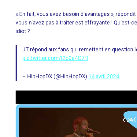
« En fait, vous avez besoin d'avantages », répondit
vous n'avez pas à traiter est effrayante ! Qu'est-
idiot ?
JT répond aux fans qui remettent en question 
pic.twitter.com/I2o0e4C7Fl
– HipHopDX (@HipHopDX)
14 avril 2024