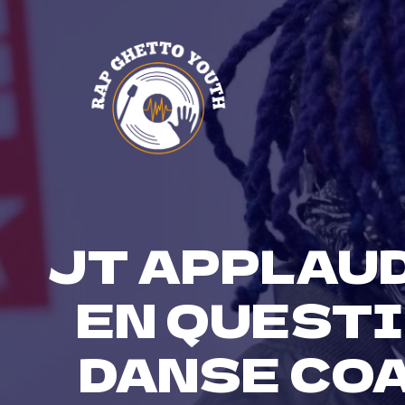
Skip
to
content
JT APPLAU
EN QUEST
DANSE COA