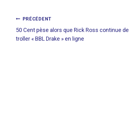
NAVIGATION
PRÉCÉDENT
50 Cent pèse alors que Rick Ross continue de
DE
troller « BBL Drake » en ligne
L’ARTICLE