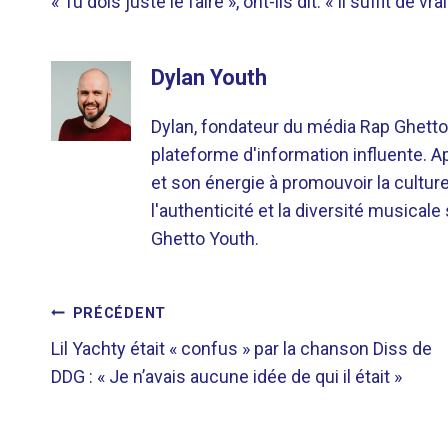
« Tu dois juste le faire », ont-ils dit. « Il suffit de
Dylan Youth
Dylan, fondateur du média Rap Ghetto
plateforme d'information influente. A
et son énergie à promouvoir la cultu
l'authenticité et la diversité musicale
Ghetto Youth.
NAVIGATION
PRÉCÉDENT
Lil Yachty était « confus » par la chanson Diss de
DE
DDG : « Je n’avais aucune idée de qui il était »
L’ARTICLE