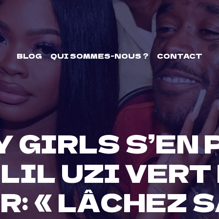
BLOG
QUI SOMMES-NOUS ?
CONTACT
Y GIRLS S’EN 
 LIL UZI VERT
: « LÂCHEZ S