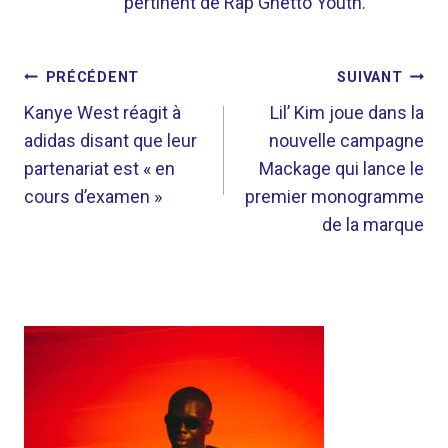
pertinent de Rap Ghetto Youth.
NAVIGATION
PRÉCÉDENT
SUIVANT
DE
Kanye West réagit à
Lil’ Kim joue dans la
adidas disant que leur
nouvelle campagne
L’ARTICLE
partenariat est « en
Mackage qui lance le
cours d’examen »
premier monogramme
de la marque