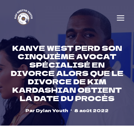
Skip
to
content
KANYE WEST PERD SON
CINQUIÈME AVOCAT
SPÉCIALISÉ EN
DIVORCE ALORS QUE LE
DIVORCE DE KIM
KARDASHIAN OBTIENT
LA DATE DU PROCÈS
Par
Dylan Youth
8 août 2022