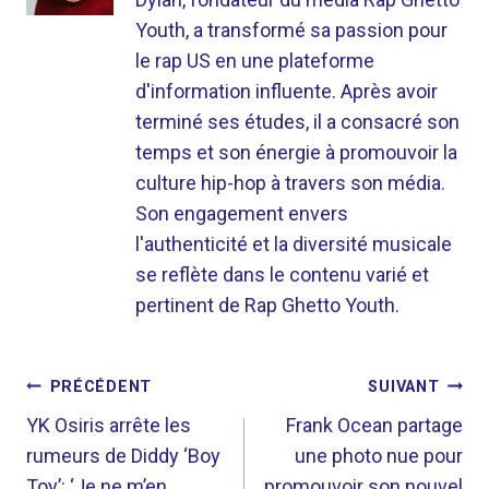
Youth, a transformé sa passion pour
le rap US en une plateforme
d'information influente. Après avoir
terminé ses études, il a consacré son
temps et son énergie à promouvoir la
culture hip-hop à travers son média.
Son engagement envers
l'authenticité et la diversité musicale
se reflète dans le contenu varié et
pertinent de Rap Ghetto Youth.
NAVIGATION
PRÉCÉDENT
SUIVANT
DE
YK Osiris arrête les
Frank Ocean partage
rumeurs de Diddy ‘Boy
une photo nue pour
L’ARTICLE
Toy’: ‘Je ne m’en
promouvoir son nouvel