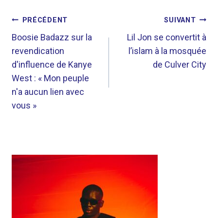
NAVIGATION
PRÉCÉDENT
SUIVANT
DE
Boosie Badazz sur la
Lil Jon se convertit à
revendication
l’islam à la mosquée
L’ARTICLE
d'influence de Kanye
de Culver City
West : « Mon peuple
n'a aucun lien avec
vous »