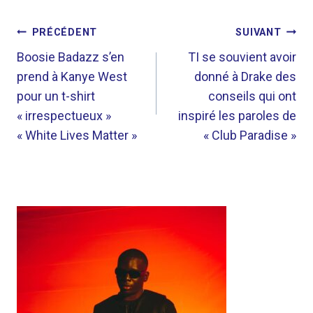
NAVIGATION
PRÉCÉDENT
SUIVANT
DE
Boosie Badazz s’en
TI se souvient avoir
prend à Kanye West
donné à Drake des
L’ARTICLE
pour un t-shirt
conseils qui ont
« irrespectueux »
inspiré les paroles de
« White Lives Matter »
« Club Paradise »