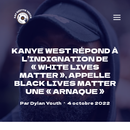
Skip
to
content
KANYE WEST RÉPOND À
L’INDIGNATION DE
« WHITE LIVES
MATTER », APPELLE
BLACK LIVES MATTER
UNE « ARNAQUE »
Par
Dylan Youth
4 octobre 2022