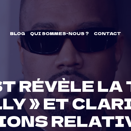
BLOG
QUI SOMMES-NOUS ?
CONTACT
T RÉVÈLE LA
LLY » ET CLAR
ONS RELATIV