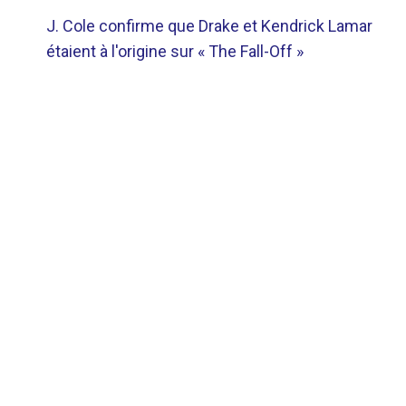
NAVIGATION
J. Cole confirme que Drake et Kendrick Lamar
DE
étaient à l'origine sur « The Fall-Off »
L’ARTICLE