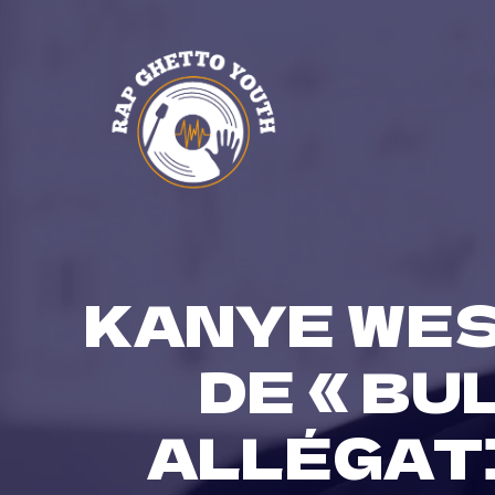
Skip
to
content
KANYE WES
DE « BU
ALLÉGATI