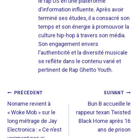
le rap US en une plateforme
d'information influente. Après avoir
terminé ses études, il a consacré son
temps et son énergie à promouvoir la
culture hip-hop à travers son média.
Son engagement envers
l'authenticité et la diversité musicale
se reflète dans le contenu varié et
pertinent de Rap Ghetto Youth.
NAVIGATION
PRÉCÉDENT
SUIVANT
DE
Noname revient à
Bun B accueille le
« Woke Mob » sur le
rappeur texan Twisted
L’ARTICLE
long métrage de Jay
Black Home après 16
Electronica : « Ce n’est
ans de prison