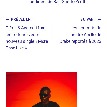
pertinent de Rap Ghetto Youth.
NAVIGATION
PRÉCÉDENT
SUIVANT
DE
TiRon & Ayomari font
Les concerts du
leur retour avec le
théâtre Apollo de
L’ARTICLE
nouveau single « More
Drake reportés à 2023
Than Like »