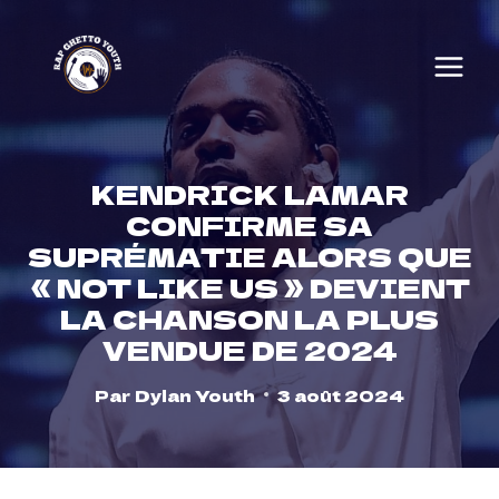
Skip
to
content
KENDRICK LAMAR
CONFIRME SA
SUPRÉMATIE ALORS QUE
« NOT LIKE US » DEVIENT
LA CHANSON LA PLUS
VENDUE DE 2024
Par
Dylan Youth
3 août 2024