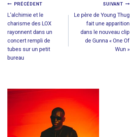
NAVIGATION
PRÉCÉDENT
SUIVANT
DE
L'alchimie et le
Le père de Young Thug
charisme des LOX
fait une apparition
L’ARTICLE
rayonnent dans un
dans le nouveau clip
concert rempli de
de Gunna « One Of
tubes sur un petit
Wun »
bureau