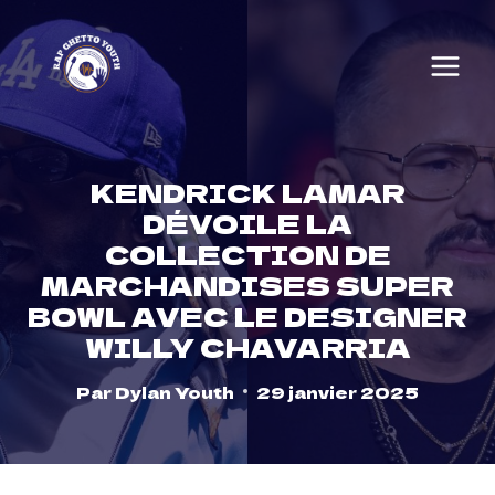
Skip
to
content
KENDRICK LAMAR
DÉVOILE LA
COLLECTION DE
MARCHANDISES SUPER
BOWL AVEC LE DESIGNER
WILLY CHAVARRIA
Par
Dylan Youth
29 janvier 2025