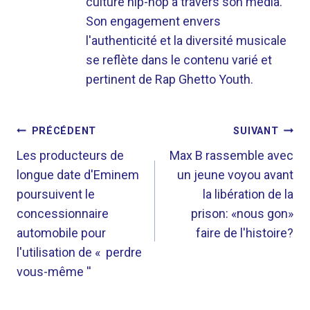
culture hip-hop à travers son média.
Son engagement envers
l'authenticité et la diversité musicale
se reflète dans le contenu varié et
pertinent de Rap Ghetto Youth.
NAVIGATION
PRÉCÉDENT
SUIVANT
DE
Les producteurs de
Max B rassemble avec
longue date d'Eminem
un jeune voyou avant
L’ARTICLE
poursuivent le
la libération de la
concessionnaire
prison: «nous gon»
automobile pour
faire de l'histoire?
l'utilisation de « perdre
vous-même ''