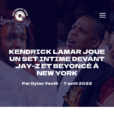
Skip
to
content
KENDRICK LAMAR JOUE
UN SET INTIME DEVANT
JAY-Z ET BEYONCÉ À
NEW YORK
Par
Dylan Youth
7 août 2022