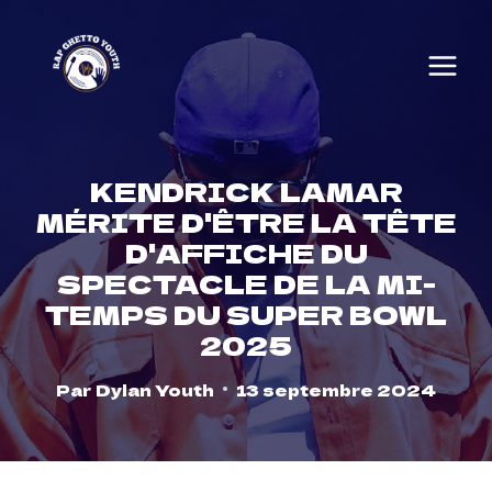
Skip
to
content
KENDRICK LAMAR
MÉRITE D'ÊTRE LA TÊTE
D'AFFICHE DU
SPECTACLE DE LA MI-
TEMPS DU SUPER BOWL
2025
Par
Dylan Youth
13 septembre 2024