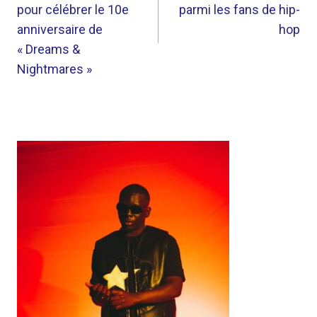
L’ARTICLE
pour célébrer le 10e
parmi les fans de hip-
anniversaire de
hop
« Dreams &
Nightmares »