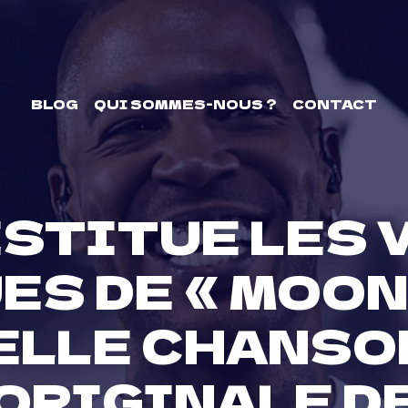
BLOG
QUI SOMMES-NOUS ?
CONTACT
ESTITUE LES
S DE « MOON
ELLE CHANSON
ORIGINALE D