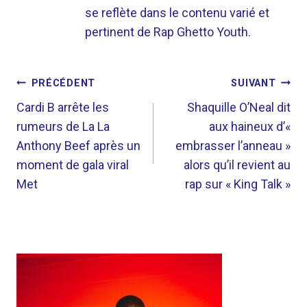
se reflète dans le contenu varié et
pertinent de Rap Ghetto Youth.
NAVIGATION
PRÉCÉDENT
SUIVANT
DE
Cardi B arrête les
Shaquille O’Neal dit
rumeurs de La La
aux haineux d’«
L’ARTICLE
Anthony Beef après un
embrasser l’anneau »
moment de gala viral
alors qu’il revient au
Met
rap sur « King Talk »