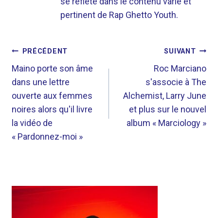
se reflète dans le contenu varié et
pertinent de Rap Ghetto Youth.
NAVIGATION
PRÉCÉDENT
SUIVANT
DE
Maino porte son âme
Roc Marciano
dans une lettre
s'associe à The
L’ARTICLE
ouverte aux femmes
Alchemist, Larry June
noires alors qu'il livre
et plus sur le nouvel
la vidéo de
album « Marciology »
« Pardonnez-moi »