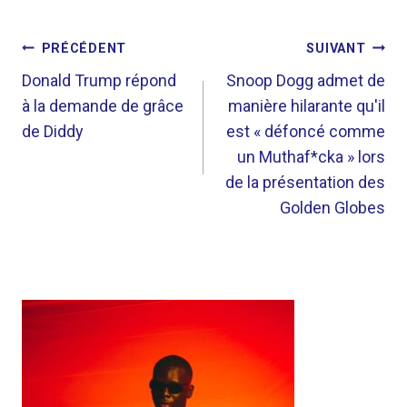
NAVIGATION
PRÉCÉDENT
SUIVANT
DE
Donald Trump répond
Snoop Dogg admet de
à la demande de grâce
manière hilarante qu'il
L’ARTICLE
de Diddy
est « défoncé comme
un Muthaf*cka » lors
de la présentation des
Golden Globes