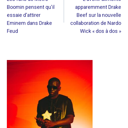
DE
Boomin pensent qu'il
apparemment Drake
L’ARTICLE
essaie d'attirer
Beef sur la nouvelle
Eminem dans Drake
collaboration de Nardo
Feud
Wick « dos à dos »