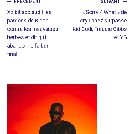
NAVIGATION
PRÉCÉDENT
SUIVANT
DE
Xzibit applaudit les
« Sorry 4 What » de
pardons de Biden
Tory Lanez surpasse
L’ARTICLE
contre les mauvaises
Kid Cudi, Freddie Gibbs
herbes et dit qu’il
et YG
abandonne l’album
final