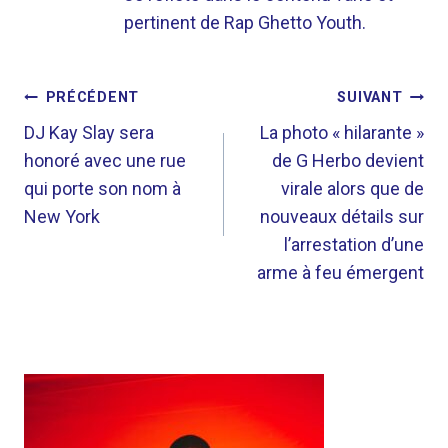
pertinent de Rap Ghetto Youth.
NAVIGATION
PRÉCÉDENT
SUIVANT
DE
DJ Kay Slay sera
La photo « hilarante »
honoré avec une rue
de G Herbo devient
L’ARTICLE
qui porte son nom à
virale alors que de
New York
nouveaux détails sur
l’arrestation d’une
arme à feu émergent