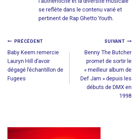
l'authenticité et la diversité musicale
se reflète dans le contenu varié et
pertinent de Rap Ghetto Youth.
NAVIGATION
PRÉCÉDENT
SUIVANT
DE
Baby Keem remercie
Benny The Butcher
Lauryn Hill d’avoir
promet de sortir le
L’ARTICLE
dégagé l’échantillon de
« meilleur album de
Fugees
Def Jam » depuis les
débuts de DMX en
1998