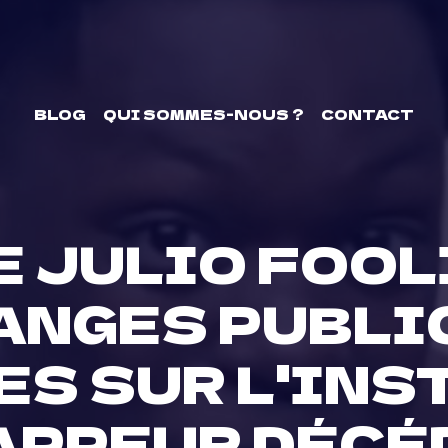
BLOG
QUI SOMMES-NOUS ?
CONTACT
E JULIO FOO
ANGES PUBL
S SUR L'INS
APPEUR DÉCÉ