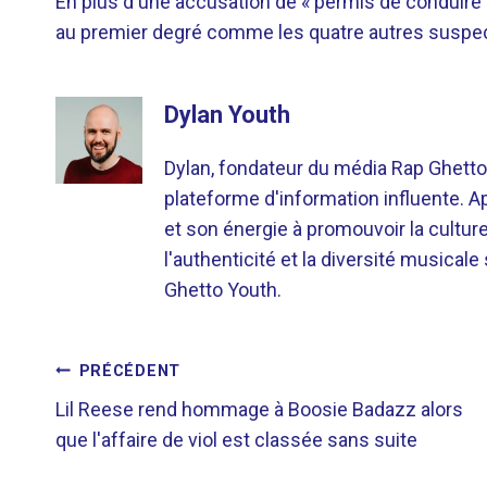
En plus d'une accusation de « permis de conduire
au premier degré comme les quatre autres suspec
Dylan Youth
Dylan, fondateur du média Rap Ghetto
plateforme d'information influente. A
et son énergie à promouvoir la cultu
l'authenticité et la diversité musicale
Ghetto Youth.
NAVIGATION
PRÉCÉDENT
Lil Reese rend hommage à Boosie Badazz alors
DE
que l'affaire de viol est classée sans suite