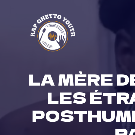
Skip
to
content
LA MÈRE D
LES ÉTR
POSTHUME
R