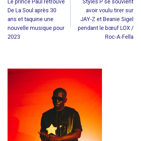
DE
Le prince Paul retrouve
Styles P se souvient
De La Soul après 30
avoir voulu tirer sur
L’ARTICLE
ans et taquine une
JAY-Z et Beanie Sigel
nouvelle musique pour
pendant le bœuf LOX /
2023
Roc-A-Fella