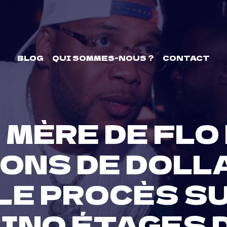
BLOG
QUI SOMMES-NOUS ?
CONTACT
 MÈRE DE FLO
IONS DE DOLL
LE PROCÈS SU
INQ ÉTAGES 