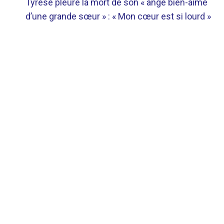
Tyrese pleure la mort de son « ange bien-aimé
DE
d’une grande sœur » : « Mon cœur est si lourd »
L’ARTICLE