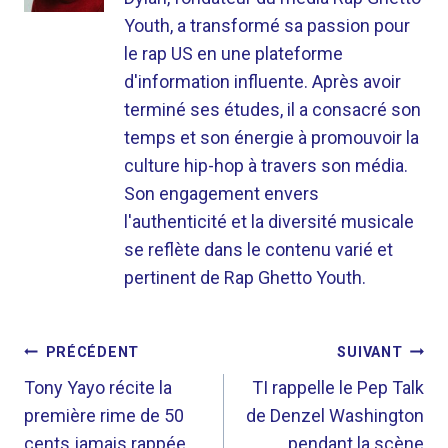
Youth, a transformé sa passion pour
le rap US en une plateforme
d'information influente. Après avoir
terminé ses études, il a consacré son
temps et son énergie à promouvoir la
culture hip-hop à travers son média.
Son engagement envers
l'authenticité et la diversité musicale
se reflète dans le contenu varié et
pertinent de Rap Ghetto Youth.
NAVIGATION
PRÉCÉDENT
SUIVANT
DE
Tony Yayo récite la
TI rappelle le Pep Talk
première rime de 50
de Denzel Washington
L’ARTICLE
cents jamais rappée
pendant la scène