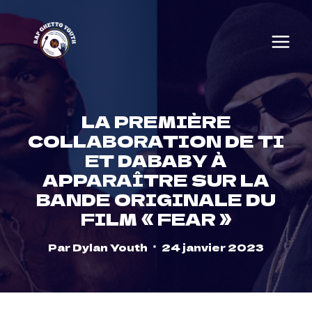
Skip
to
content
LA PREMIÈRE
COLLABORATION DE TI
ET DABABY À
APPARAÎTRE SUR LA
BANDE ORIGINALE DU
FILM « FEAR »
Par
Dylan Youth
24 janvier 2023