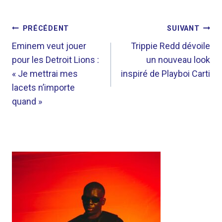
NAVIGATION
PRÉCÉDENT
SUIVANT
DE
Eminem veut jouer
Trippie Redd dévoile
pour les Detroit Lions :
un nouveau look
L’ARTICLE
« Je mettrai mes
inspiré de Playboi Carti
lacets n’importe
quand »