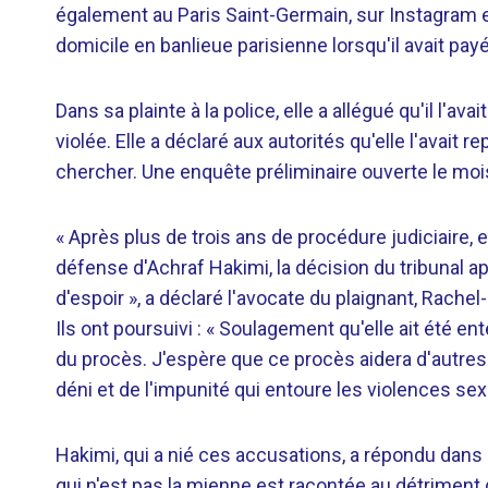
également au Paris Saint-Germain, sur Instagram en
domicile en banlieue parisienne lorsqu'il avait payé
Dans sa plainte à la police, elle a allégué qu'il l
violée. Elle a déclaré aux autorités qu'elle l'avait 
chercher. Une enquête préliminaire ouverte le moi
« Après plus de trois ans de procédure judiciaire, e
défense d'Achraf Hakimi, la décision du tribunal 
d'espoir », a déclaré l'avocate du plaignant, Rachel
Ils ont poursuivi : « Soulagement qu'elle ait été e
du procès. J'espère que ce procès aidera d'autres
déni et de l'impunité qui entoure les violences se
Hakimi, qui a nié ces accusations, a répondu dans 
qui n'est pas la mienne est racontée au détriment de