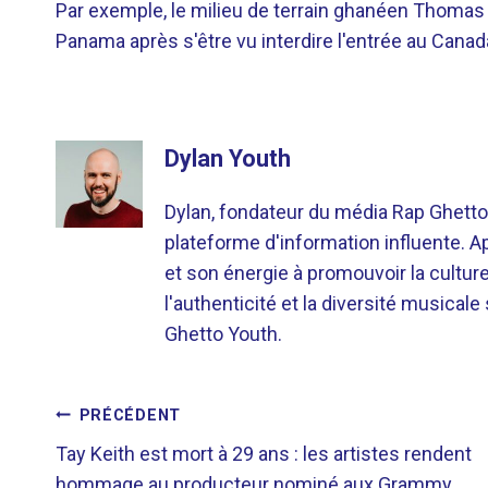
Par exemple, le milieu de terrain ghanéen Thomas 
Panama après s'être vu interdire l'entrée au Canada
Dylan Youth
Dylan, fondateur du média Rap Ghetto
plateforme d'information influente. A
et son énergie à promouvoir la cultu
l'authenticité et la diversité musicale
Ghetto Youth.
NAVIGATION
PRÉCÉDENT
Tay Keith est mort à 29 ans : les artistes rendent
DE
hommage au producteur nominé aux Grammy