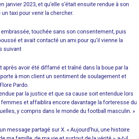
 janvier 2023, et qu'elle s'était ensuite rendue à son
 un taxi pour venir la chercher.
'avait embrassée, touchée sans son consentement, puis
repoussé et avait contacté un ami pour qu'il vienne la
s suivant
t après avoir été diffamé et traîné dans la boue par la
apporte à mon client un sentiment de soulagement et
-Flore Pardo.
ntendue par la justice et que sa cause soit entendue lors
 femmes et affaiblira encore davantage la forteresse du
xuelles, y compris dans le monde du football masculin. »
un message partagé sur X. « Aujourd'hui, une histoire
 ma famille, de ma vie et surtout de la vérité », a-t-il